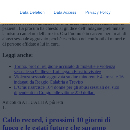
elettronici. Lo psicologo aveva anche contatti via chat con le
ragazze. Ma si era iscritto anche sui social network in anonimato e
Data Deletion
Data Access
Privacy Policy
ha tra i contatti alcune donne giovani. Il commissariato di
Montecatini Terme ha raccolto anche altre testimonianze. Il
professore avrebbe ammesso di aver usato metodi discutibili con le
pazienti. La procura ha chiesto al giudice dell’indagine preliminare
la misura cautelare dell’arresto. Ora l’uomo è in carcere per i reati di
abuso sessuale aggravato perché esercitato nei confronti di minori e
di persone affidate a lui in cura.
Leggi anche:
Torino, prof di religione accusato di molestie e violenza
sessuale su 9 allieve. Lui nega: «Frasi travisate»
Violenza sessuale aggravata su due minorenni: 4 arresti e 16
indagati da Reggio Calabria a Treviso
L’Oms risarcisce 104 donne per gli abusi sessuali dei suoi
dipendenti in Congo: alle vittime 250 dollari
Articoli di ATTUALITÀ più letti
1.
Caldo record, i prossimi 10 giorni di
fuoco e le estati future che saranno