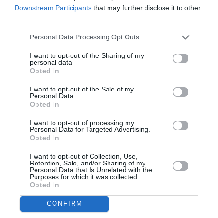
Downstream Participants
that may further disclose it to other
16 Novembre 2023 - 09:08
Redazione
third parties.
Personal Data Processing Opt Outs
L'indagine è partita nel gennaio 2023. Palpeggiamenti e tentativi di
I want to opt-out of the Sharing of my
sdraiarsi vicino a loro
personal data.
Opted In
Uno psicologo di Pistoia iscritto all’albo della Toscana è stato
I want to opt-out of the Sale of my
arrestato con l’accusa di abusi sessuali nei confronti di dieci sue
Personal Data.
pazienti. Secondo l’accusa i palpeggiamenti e i toccamenti sarebbero
Opted In
cominciati nel 2013. L’ultima denuncia risale a quest’anno. Delle
dieci pazienti, sette erano minorenni al momento dei fatti. Tutte si
I want to opt-out of processing my
trovavano in condizioni di fragilità e vulnerabilità. L’indagine,
Personal Data for Targeted Advertising.
spiega oggi l’edizione fiorentina di
Repubblica
, è partita nel gennaio
Opted In
2023 con una denuncia. La ragazza all’epoca dei fatti aveva 14 anni.
Era arrivata da lui tramite gli sportelli dedicati alla salute mentale
I want to opt-out of Collection, Use,
dell’istituto scolastico che frequenta in città. Secondo la
Retention, Sale, and/or Sharing of my
ricostruzione degli investigatori lo specialista le invitava nel suo
Personal Data that Is Unrelated with the
Purposes for which it was collected.
studio per una terapia privata. Inizialmente provava ad insegnare
Opted In
alcune tecniche di respirazione. Poi passava al contatto fisico. Le
pazienti hanno denunciato palpeggiamenti, ma lo psicologo a volte
si sdraiava anche accanto a loro su dei materassini che si trovavano
CONFIRM
nel suo studio. La polizia ha sequestrato all’indagato alcuni supporti