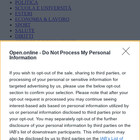
POLITICA
SCUOLA E UNIVERSITÀ
ESTERI
ECONOMIA & LAVORO
SPORT
SALUTE
DIRITTI
SCIENZE E INNOVAZIONE
SOSTENIBILITÀ
Open.online -
Do Not Process My Personal
TECNOLOGIA
Information
FACT-CHECKING
Chi siamo
If you wish to opt-out of the sale, sharing to third parties, or
Contatti
processing of your personal or sensitive information for
targeted advertising by us, please use the below opt-out
section to confirm your selection. Please note that after your
opt-out request is processed you may continue seeing
Ultime notizie
Caldo record
Giuseppe Conte
Immigrazione
Iran
Malta
ATTUALITÀ
Arresti
Giovani
Inchieste
Pistoia
Toscana
Violenza
interest-based ads based on personal information utilized by
sessuale
Violenza sulle donne
us or personal information disclosed to third parties prior to
your opt-out. You may separately opt-out of the further
Pistoia, lo psicologo arrestato per abusi
disclosure of your personal information by third parties on the
sessuali su dieci pazienti
IAB’s list of downstream participants. This information may
also be disclosed by us to third parties on the
IAB’s List of