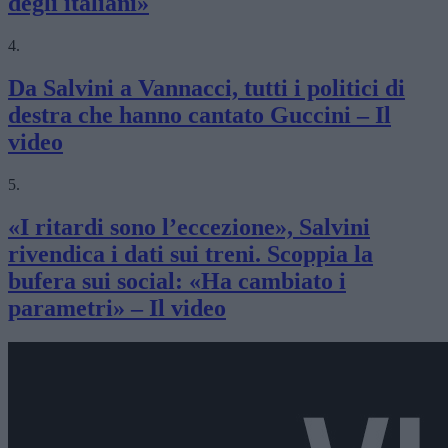
degli italiani»
4.
Da Salvini a Vannacci, tutti i politici di
destra che hanno cantato Guccini – Il
video
5.
«I ritardi sono l’eccezione», Salvini
rivendica i dati sui treni. Scoppia la
bufera sui social: «Ha cambiato i
parametri» – Il video