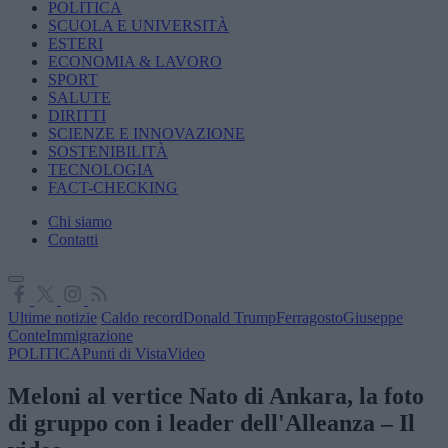
POLITICA
SCUOLA E UNIVERSITÀ
ESTERI
ECONOMIA & LAVORO
SPORT
SALUTE
DIRITTI
SCIENZE E INNOVAZIONE
SOSTENIBILITÀ
TECNOLOGIA
FACT-CHECKING
Chi siamo
Contatti
Ultime notizie
Caldo record
Donald Trump
Ferragosto
Giuseppe
Conte
Immigrazione
POLITICA
Punti di Vista
Video
Meloni al vertice Nato di Ankara, la foto
di gruppo con i leader dell'Alleanza – Il